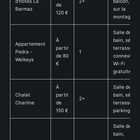
d'hôtes La
2+
balcon, vue
de
Barmaz
sur la
120 €
montagne
Salle de
À
bain, séjour
Appartement
partir
terrasse,
Pedra -
1
de 80
connexion
Welkeys
€
Wi-Fi
gratuite
À
Salle de
Chalet
partir
bain, séjour
2+
Charline
de
terrasse,
150 €
parking pri
Salle de
bain,