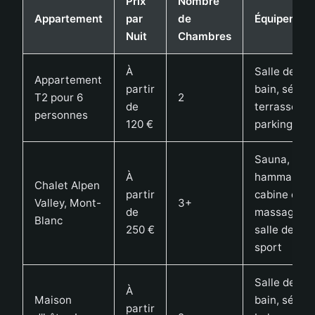
Prix
Nombre
Appartement
par
de
Équipemen
Nuit
Chambres
À
Salle de
Appartement
partir
bain, séjour
T2 pour 6
2
de
terrasse,
personnes
120 €
parking
Sauna,
À
hammam,
Chalet Alpen
partir
cabine de
Valley, Mont-
3+
de
massage,
Blanc
250 €
salle de
sport
Salle de
À
Maison
bain, séjour
partir